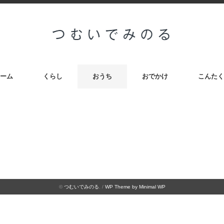
ーム
くらし
おうち
おでかけ
こんたく
©
つむいでみのる
. /
WP Theme by Minimal WP